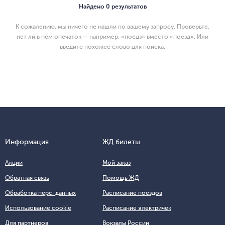
Найдено 0 результатов
К сожалению, мы ничего не нашли по вашему запросу. Проверьте,
нет ли в нём опечаток — например, «поедз» вместо «поезд». Или
введите похожее слово для поиска.
Информация
ЖД билеты
Акции
Мой заказ
Обратная связь
Помощь ЖД
Обработка перс. данных
Расписание поездов
Использование cookie
Расписание электричек
Для партнеров
Вокзалы России