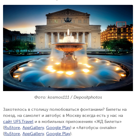
Фото: kosmos111 / Depositphotos
Захотелось в столицу полюбоваться фонтанами? Билеты на
поезд, на самолет и автобус в Москву всегда есть у нас на
сайт UFS.Travel
и в мобильных приложениях «ЖД Билеты»
(
RuStore
,
AppGallery
,
Google Play
) и «Автобусы онлайн»
(
RuStore
,
AppGallery
,
Google Play
).