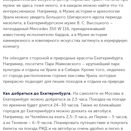
музеи: их здесь тоже много, и в каждом можно найти что-то
интересненькое. Например, в Музее истории и археологии
Урала можно увидеть Большого Шигирского идола периода
мезолита, в Екатеринбургском музее В. С. Высоцкого –
легендарный Mercedes 350 W 116, принадлежавший
известному исполнителю бардов, а в Музее истории
камнерезного и ювелирного искусства заглянуть в изумрудную
комнату.
Не обходите стороной и природные красоты Екатеринбурга.
Например, посетите Парк Маяковского – крупнейший парк
культуры и отдыха на Урале и в Сибири. Кроме того, недалеко
от города расположены горные массивы Урала, которые
прекрасно подходят для пеших походов и отдыха на природе.
Как добраться до Екатеринбурга.
На самолете из Москвы в
Екатеринбург можно добраться за 2,5 часа. Поездка на поезде
по времени будет длится 24–30 часов. Также из ближайших
городов до Екатеринбурга можно доехать на автобусе.
Например, из Челябинска ехать 2,5–3 часа, из Перми – 5 часов,
а из Тюмени – 6–9 часов. Планировать путешествие и покупать
билеты на поезда РЖД и на автобусы очень удобно и легко в