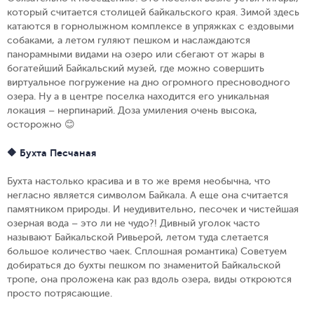
который считается столицей байкальского края. Зимой здесь
катаются в горнолыжном комплексе в упряжках с ездовыми
собаками, а летом гуляют пешком и наслаждаются
панорамными видами на озеро или сбегают от жары в
богатейший Байкальский музей, где можно совершить
виртуальное погружение на дно огромного пресноводного
озера. Ну а в центре поселка находится его уникальная
локация – нерпинарий. Доза умиления очень высока,
осторожно 😊
🔶 Бухта Песчаная
Бухта настолько красива и в то же время необычна, что
негласно является символом Байкала. А еще она считается
памятником природы. И неудивительно, песочек и чистейшая
озерная вода – это ли не чудо?! Дивный уголок часто
называют Байкальской Ривьерой, летом туда слетается
большое количество чаек. Сплошная романтика) Советуем
добираться до бухты пешком по знаменитой Байкальской
тропе, она проложена как раз вдоль озера, виды откроются
просто потрясающие.