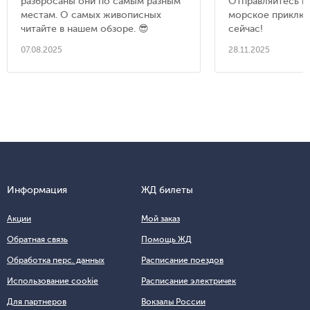
разбросаны они по самым разным
Отправляйтесь в
местам. О самых живописных
морское приклю
читайте в нашем обзоре. 😎
сейчас!
07.08.2025
28.11.2025
Информация
ЖД билеты
Акции
Мой заказ
Обратная связь
Помощь ЖД
Обработка перс. данных
Расписание поездов
Использование cookie
Расписание электричек
Для партнеров
Вокзалы России