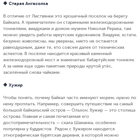
🔶 Старая Ангасолка
В отличие от Листвянки это крошечный поселок на берегу
Байкала. А примечателен он старинными железнодорожными
тоннелями, виадуками и домом-музеем Николая Рериха, там
можно увидеть работы иркутских художников. Виадуки, кстати,
безумно живописны, мы уверены, никто не останется
равнодушным, даже те, кто совсем далек от технических
аспектов. В посёлке находится красивый каменный
железнодорожный мост и знаменитые Хабартуйские тоннели.
А за ними еще один памятник природы крутой утёс,
заселённый снова чайками.
🔶 Хужир
Чтобы понять, почему Байкал часто именуют морем, нужно по
нему проплыть. Например, совершить путешествие на самый
большой байкальский остров — Ольхон. Хужир — это столица
острова. Главная и самая почитаемая его
достопримечательность — скала Шаманка, особенно
популярна у буддистов. Рядом с Хужиром находится
этнографическая бурятская деревня, в которой можно