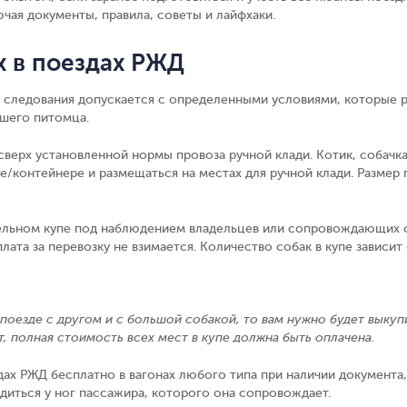
чая документы, правила, советы и лайфхаки.
х в поездах РЖД
 следования допускается с определенными условиями, которые р
ашего питомца.
верх установленной нормы провоза ручной клади. Котик, собачк
/контейнере и размещаться на местах для ручной клади. Размер
ельном купе
под наблюдением владельцев или сопровождающих с 
ата за перевозку не взимается. Количество собак в купе зависит
поезде с другом и с большой собакой, то вам нужно будет выкупит
т, полная стоимость всех мест в купе должна быть оплачена.
дах РЖД бесплатно в вагонах любого типа при наличии документ
диться у ног пассажира, которого она сопровождает.