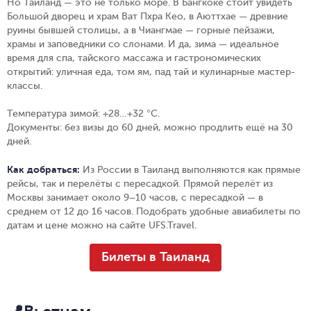
Но Таиланд — это не только море. В Бангкоке стоит увидеть
Большой дворец и храм Ват Пхра Кео, в Аюттхае — древние
руины бывшей столицы, а в Чиангмае — горные пейзажи,
храмы и заповедники со слонами.
И да, зима — идеальное
время для спа, тайского массажа и гастрономических
открытий: уличная еда, том ям, пад тай и кулинарные мастер-
классы.
Температура зимой:
+28…+32 °C.
Документы:
без визы до 60 дней, можно продлить ещё на 30
дней.
Как добраться:
Из России в Таиланд выполняются как прямые
рейсы, так и перелёты с пересадкой. Прямой перелёт из
Москвы занимает около 9–10 часов, с пересадкой — в
среднем от 12 до 16 часов. Подобрать удобные авиабилеты по
датам и цене можно на сайте UFS.Travel.
Билеты в Таиланд