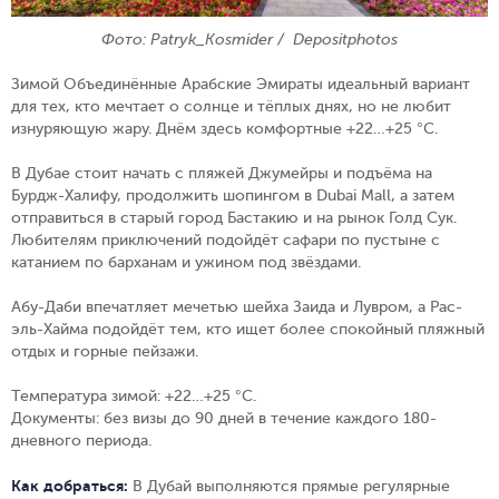
Фото: Patryk_Kosmider / Depositphotos
Зимой Объединённые Арабские Эмираты идеальный вариант
для тех, кто мечтает о солнце и тёплых днях, но не любит
изнуряющую жару. Днём здесь комфортные +22…+25 °C.
В Дубае стоит начать с пляжей Джумейры и подъёма на
Бурдж-Халифу, продолжить шопингом в Dubai Mall, а затем
отправиться в старый город Бастакию и на рынок Голд Сук.
Любителям приключений подойдёт сафари по пустыне с
катанием по барханам и ужином под звёздами.
Абу-Даби впечатляет мечетью шейха Заида и Лувром, а Рас-
эль-Хайма подойдёт тем, кто ищет более спокойный пляжный
отдых и горные пейзажи.
Температура зимой:
+22…+25 °C.
Документы:
без визы до 90 дней в течение каждого 180-
дневного периода.
Как добраться:
В Дубай выполняются прямые регулярные