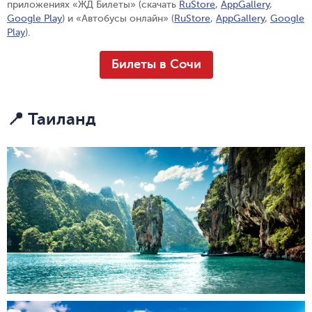
приложениях «ЖД Билеты» (скачать
RuStore
,
AppGallery
,
Google Play
) и «Автобусы онлайн» (
RuStore
,
AppGallery
,
Google
Play
).
Билеты в Сочи
📍 Таиланд