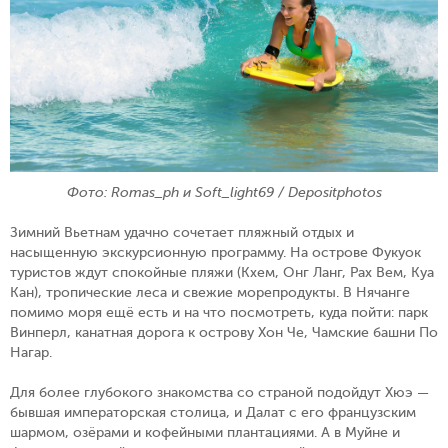
Фото: Romas_ph и Soft_light69 / Depositphotos
Зимний Вьетнам удачно сочетает пляжный отдых и
насыщенную экскурсионную программу. На острове Фукуок
туристов ждут спокойные пляжи (Кхем, Онг Ланг, Рах Вем, Куа
Кан), тропические леса и свежие морепродукты. В Нячанге
помимо моря ещё есть и на что посмотреть, куда пойти: парк
Винперл, канатная дорога к острову Хон Че, Чамские башни По
Нагар.
Для более глубокого знакомства со страной подойдут Хюэ —
бывшая императорская столица, и Далат с его французским
шармом, озёрами и кофейными плантациями. А в Муйне и