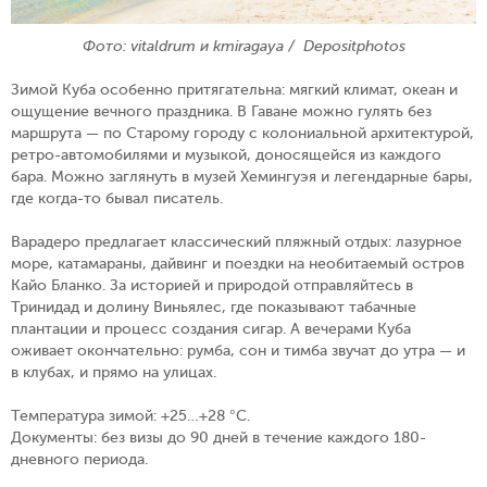
Фото: vitaldrum и kmiragaya / Depositphotos
Зимой Куба особенно притягательна: мягкий климат, океан и
ощущение вечного праздника. В Гаване можно гулять без
маршрута — по Старому городу с колониальной архитектурой,
ретро-автомобилями и музыкой, доносящейся из каждого
бара. Можно заглянуть в музей Хемингуэя и легендарные бары,
где когда-то бывал писатель.
Варадеро предлагает классический пляжный отдых: лазурное
море, катамараны, дайвинг и поездки на необитаемый остров
Кайо Бланко. За историей и природой отправляйтесь в
Тринидад и долину Виньялес, где показывают табачные
плантации и процесс создания сигар. А вечерами Куба
оживает окончательно: румба, сон и тимба звучат до утра — и
в клубах, и прямо на улицах.
Температура зимой:
+25…+28 °C.
Документы:
без визы до 90 дней в течение каждого 180-
дневного периода.