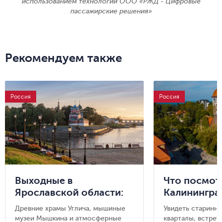
использованием технологии ООО «РЖД - Цифровые
пассажирские решения»
Рекомендуем также
Россия
Россия
Выходные в
Что посмот
Ярославской области:
Калинингра
Углич, Мышкин и
области: 8 
Древние храмы Углича, мышиные
Увидеть старинн
Рыбинск
городов, ку
музеи Мышкина и атмосферные
кварталы, встреч