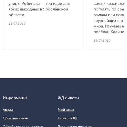
съездить из
улицы Рыбинска — три идеи для
самых красивых п
ярких выходных в Ярославской
Калинингра
погулять по сре
области.
замкам или попас
крупнейших янта
29.07.2026
мира. Изучаем н
посёлки Калинин
29.07.2026
Информация
ЖД билеты
Акции
Мой заказ
Обратная связь
Помощь ЖД
Обработка перс. данных
Расписание поездов