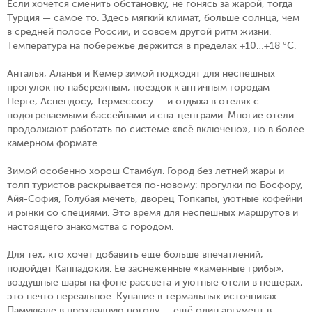
Если хочется сменить обстановку, не гонясь за жарой, тогда
Турция — самое то. Здесь мягкий климат, больше солнца, чем
в средней полосе России, и совсем другой ритм жизни.
Температура на побережье держится в пределах +10…+18 °C.
Анталья, Аланья и Кемер зимой подходят для неспешных
прогулок по набережным, поездок к античным городам —
Перге, Аспендосу, Термессосу — и отдыха в отелях с
подогреваемыми бассейнами и спа-центрами. Многие отели
продолжают работать по системе «всё включено», но в более
камерном формате.
Зимой особенно хорош Стамбул. Город без летней жары и
толп туристов раскрывается по-новому: прогулки по Босфору,
Айя-София, Голубая мечеть, дворец Топкапы, уютные кофейни
и рынки со специями. Это время для неспешных маршрутов и
настоящего знакомства с городом.
Для тех, кто хочет добавить ещё больше впечатлений,
подойдёт Каппадокия. Её заснеженные «каменные грибы»,
воздушные шары на фоне рассвета и уютные отели в пещерах,
это нечто нереальное. Купание в термальных источниках
Памуккале в прохладную погоду — ещё один аргумент в