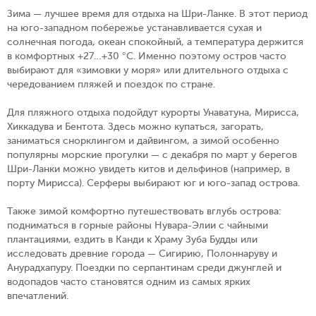
Зима — лучшее время для отдыха на Шри-Ланке. В этот период
на юго-западном побережье устанавливается сухая и
солнечная погода, океан спокойный, а температура держится
в комфортных +27…+30 °C. Именно поэтому остров часто
выбирают для «зимовки у моря» или длительного отдыха с
чередованием пляжей и поездок по стране.
Для пляжного отдыха подойдут курорты Унаватуна, Мирисса,
Хиккадува и Бентота. Здесь можно купаться, загорать,
заниматься снорклингом и дайвингом, а зимой особенно
популярны морские прогулки — с декабря по март у берегов
Шри-Ланки можно увидеть китов и дельфинов (например, в
порту Мирисса). Серферы выбирают юг и юго-запад острова.
Также зимой комфортно путешествовать вглубь острова:
подниматься в горные районы Нувара-Элии с чайными
плантациями, ездить в Канди к Храму Зуба Будды или
исследовать древние города — Сигирию, Полоннаруву и
Анурадхапуру. Поездки по серпантинам среди джунглей и
водопадов часто становятся одним из самых ярких
впечатлений.