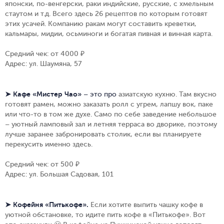
японски, по-венгерски, раки индийские, русские, с хмельным
стаутом и т.д. Всего здесь 26 рецептов по которым готовят
этих усачей. Компанию ракам могут составить креветки,
кальмары, мидии, осьминоги и богатая пивная и винная карта.
Средний чек: от 4000 ₽
Адрес: ул. Шаумяна, 57
➤ Кафе «Мистер Чао»
– это про
азиатскую кухню. Там вкусно
готовят рамен, можно заказать ролл с угрем, лапшу вок, паке
или что-то в том же духе. Само по себе заведение небольшое
– уютный ламповый зал и летняя терраса во дворике, поэтому
лучше заранее забронировать столик, если вы планируете
перекусить именно здесь.
Средний чек: от 500 ₽
Адрес: ул. Большая Садовая, 101
➤ Кофейня «Питькофе».
Если хотите выпить чашку кофе в
уютной обстановке, то идите пить кофе в «Питькофе». Вот