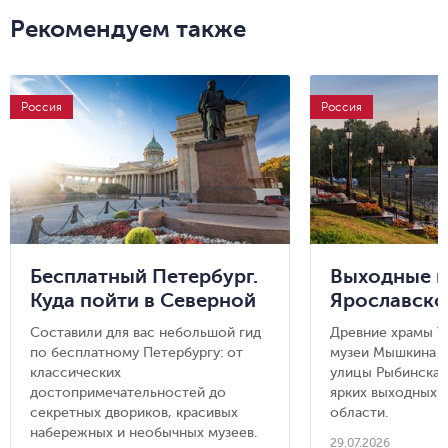
Рекомендуем также
Россия
Россия
Бесплатный Петербург.
Выходные в
Куда пойти в Северной
Ярославско
столице и не потратить
Углич, Мыш
Составили для вас небольшой гид
Древние храмы У
ни копейки
Рыбинск
по бесплатному Петербургу: от
музеи Мышкина 
классических
улицы Рыбинска 
достопримечательностей до
ярких выходных 
секретных двориков, красивых
области.
набережных и необычных музеев.
29.07.2026