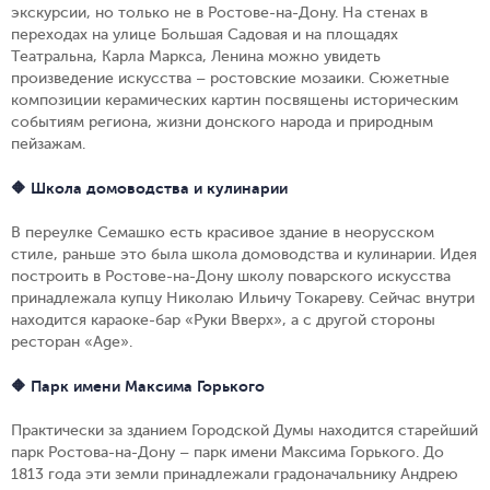
экскурсии, но только не в Ростове-на-Дону. На стенах в
переходах на улице Большая Садовая и на площадях
Театральна, Карла Маркса, Ленина можно увидеть
произведение искусства – ростовские мозаики. Сюжетные
композиции керамических картин посвящены историческим
событиям региона, жизни донского народа и природным
пейзажам.
🔶 Школа домоводства и кулинарии
В переулке Семашко есть красивое здание в неорусском
стиле, раньше это была школа домоводства и кулинарии. Идея
построить в Ростове-на-Дону школу поварского искусства
принадлежала купцу Николаю Ильичу Токареву. Сейчас внутри
находится караоке-бар «Руки Вверх», а с другой стороны
ресторан «Age».
🔶 Парк имени Максима Горького
Практически за зданием Городской Думы находится старейший
парк Ростова-на-Дону – парк имени Максима Горького. До
1813 года эти земли принадлежали градоначальнику Андрею