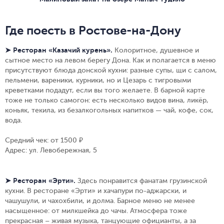
Где поесть в Ростове-на-Дону
➤ Ресторан «Казачий курень».
Колоритное, душевное и
сытное место на левом берегу Дона. Как и полагается в меню
присутствуют блюда донской кухни: разные супы, щи с салом,
пельмени, вареники, курники, но и Цезарь с тигровыми
креветками подадут, если вы того желаете. В барной карте
тоже не только самогон: есть несколько видов вина, ликёр,
коньяк, текила, из безалкогольных напитков — чай, кофе, сок,
вода.
Средний чек: от 1500 ₽
Адрес: ул. Левобережная, 5
➤ Ресторан «Эрти».
Здесь понравится фанатам грузинской
кухни. В ресторане «Эрти» и хачапури по-аджарски, и
чашушули, и чахохбили, и долма. Барное меню не менее
насыщенное: от милкшейка до чачы. Атмосфера тоже
прекрасная – живая музыка, танцующие официанты, а за