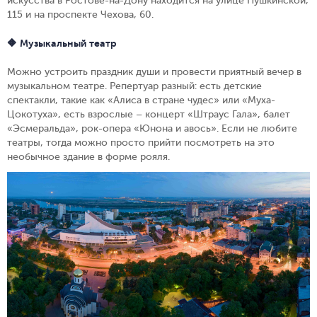
искусства в Ростове-на-Дону находится на улице Пушкинской,
115 и на проспекте Чехова, 60.
🔶 Музыкальный театр
Можно устроить праздник души и провести приятный вечер в
музыкальном театре. Репертуар разный: есть детские
спектакли, такие как «Алиса в стране чудес» или «Муха-
Цокотуха», есть взрослые – концерт «Штраус Гала», балет
«Эсмеральда», рок-опера «Юнона и авось». Если не любите
театры, тогда можно просто прийти посмотреть на это
необычное здание в форме рояля.