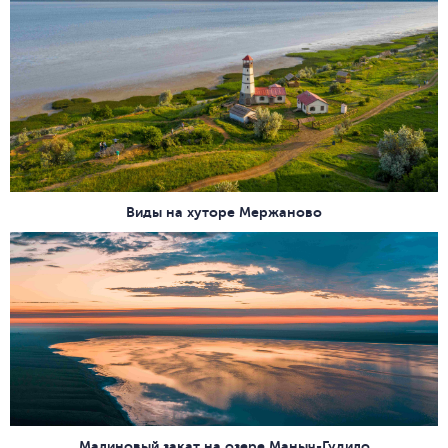
Виды на хуторе Мержаново
Малиновый закат на озере Маныч-Гудило