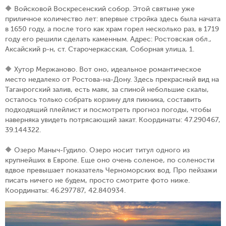
🔶 Войсковой Воскресенский собор. Этой святыне уже
приличное количество лет: впервые стройка здесь была начата
в 1650 году, а после того как храм горел несколько раз, в 1719
году его решили сделать каменным. Адрес: Ростовская обл.,
Аксайский р-н, ст. Старочеркасская, Соборная улица, 1.
🔶 Хутор Мержаново. Вот оно, идеальное романтическое
место недалеко от Ростова-на-Дону. Здесь прекрасный вид на
Таганрогский залив, есть маяк, за спиной небольшие скалы,
осталось только собрать корзину для пикника, составить
подходящий плейлист и посмотреть прогноз погоды, чтобы
наверняка увидеть потрясающий закат. Координаты: 47.290467,
39.144322.
🔶 Озеро Маныч-Гудило. Озеро носит титул одного из
крупнейших в Европе. Еще оно очень соленое, по солености
вдвое превышает показатель Черноморских вод. Про пейзажи
писать ничего не будем, просто смотрите фото ниже.
Координаты: 46.297787, 42.840934.