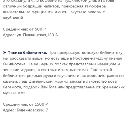
это сказанули 🙂 В кофейне на Пушкинской улице готовят
отличный бодрящий напиток, прекрасная атмосфера,
внимательные официанты и очень вкусные эклеры с
клубникой.
Средний чек: от 500 ₽
Адрес: ул. Пушкинская,120 А
➤ Пивная библиотека.
Про прекрасную донскую библиотеку
мы рассказали выше, но есть еще в Ростове-на–Дону пивная
библиотека. На ее барных полках представлены немецкие и
чешские издания, в светлых и темных томах. Еще в этой
библиотеке рекомендуем к изучению и поглощению раков по-
казачьи, лещ Цимлянский, можно заказать лакомство кота
бегемота, подарок Ван Гога или представление от бременских
музыкантов.
Средний чек: от 1500 ₽
Адрес: Буденновский, 7