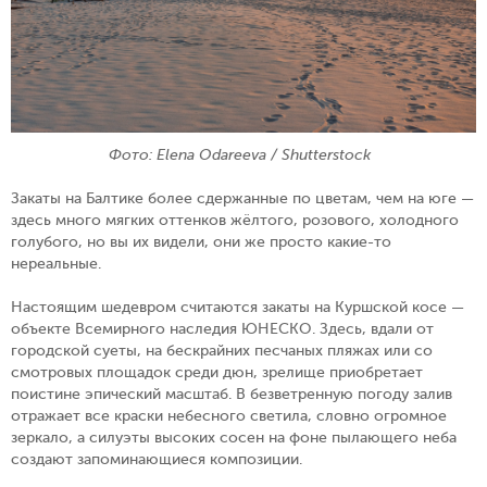
Фото: Elena Odareeva / Shutterstock
Закаты на Балтике более сдержанные по цветам, чем на юге —
здесь много мягких оттенков жёлтого, розового, холодного
голубого, но вы их видели, они же просто какие-то
нереальные.
Настоящим шедевром считаются закаты на Куршской косе —
объекте Всемирного наследия ЮНЕСКО. Здесь, вдали от
городской суеты, на бескрайних песчаных пляжах или со
смотровых площадок среди дюн, зрелище приобретает
поистине эпический масштаб. В безветренную погоду залив
отражает все краски небесного светила, словно огромное
зеркало, а силуэты высоких сосен на фоне пылающего неба
создают запоминающиеся композиции.