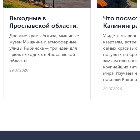
Выходные в
Что посмот
Ярославской области:
Калинингра
Углич, Мышкин и
области: 8 
Древние храмы Углича, мышиные
Увидеть старинн
Рыбинск
городов, ку
музеи Мышкина и атмосферные
кварталы, встреч
съездить из
улицы Рыбинска — три идеи для
самых красивых п
ярких выходных в Ярославской
Калинингра
погулять по сре
области.
замкам или попас
крупнейших янта
29.07.2026
мира. Изучаем н
посёлки Калинин
29.07.2026