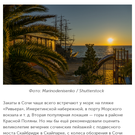
Фото: Marinodenisenko / Shutterstock
Закаты в Сочи чаще всего встречают у моря: на пляже
«Ривьера», Имеретинской набережной, в порту Морского
вокзала и т. д. Вторая популярная локация — горы в районе
Красной Поляны. Но мы бы ещё рекомендовали оценить
великолепие вечерних сочинских пейзажей с подвесного
моста Скайбридж в Скайпарке, с колеса обозрения в Сочи