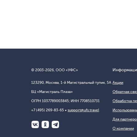
Информаци
© 2003-
2026
, ООО «УФС»
123290, Москва, 1-й Магистральный тупик, 5А
Акции
БЦ «Магистраль Плаза»
Обратная свя
ОГРН 1037789003845; ИНН 7708510731
Обработка пе
+7 (495) 269-83-65
support@ufs.travel
Использовани
Для партнеро
О компании