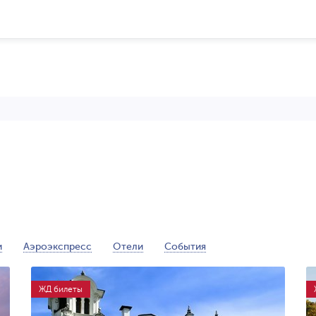
и
Аэроэкспресс
Отели
События
ЖД билеты