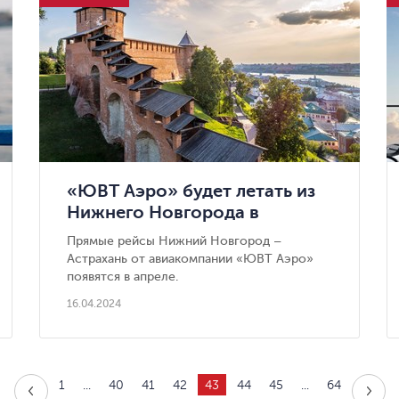
«ЮВТ Аэро» будет летать из
Нижнего Новгорода в
Астрахань
Прямые рейсы Нижний Новгород –
Астрахань от авиакомпании «ЮВТ Аэро»
появятся в апреле.
16.04.2024
1
...
40
41
42
43
44
45
...
64