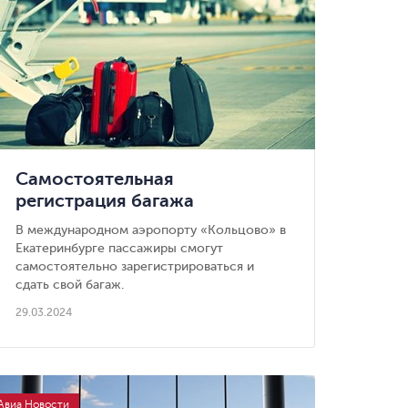
Самостоятельная
регистрация багажа
появилась в аэропорту
В международном аэропорту «Кольцово» в
«Кольцово»
Екатеринбурге пассажиры смогут
самостоятельно зарегистрироваться и
сдать свой багаж.
29.03.2024
Авиа Новости