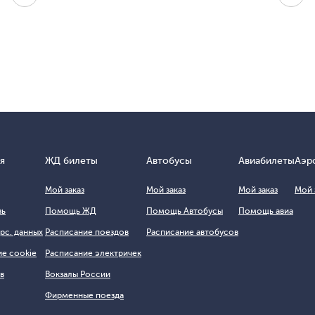
я
ЖД билеты
Автобусы
Авиабилеты
Аэр
Мой заказ
Мой заказ
Мой заказ
Мой 
зь
Помощь ЖД
Помощь Автобусы
Помощь авиа
рс. данных
Расписание поездов
Расписание автобусов
е cookie
Расписание электричек
в
Вокзалы России
Фирменные поезда