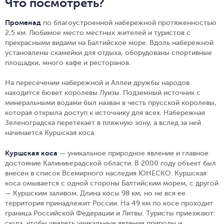
Что посмотреть?
Променад
по благоустроенной набережной протяженностью
2,5 км. Любимое место местных жителей и туристов с
прекрасными видами на Балтийское море. Вдоль набережной
установлены скамейки для отдыха, оборудованы спортивные
площадки, много кафе и ресторанов.
На пересечении набережной и Аллеи дружбы народов
находится бювет королевы Луизы. Подземный источник с
минеральными водами был назван в честь прусской королевы,
которая открыла доступ к источнику для всех. Набережная
Зеленоградска перетекает в пляжную зону, а вслед за ней
начинается Куршская коса.
Куршская коса
— уникальное природное явление и главное
достояние Калининградской области. В 2000 году объект был
внесен в список Всемирного наследия ЮНЕСКО. Куршская
коса омывается с одной стороны Балтийским морем, с другой
— Куршским заливом. Длина косы 98 км, но не вся ее
территория принадлежит России. На 49 км по косе проходит
граница Российской Федерации и Литвы. Туристы приезжают
сюда, чтобы увидеть уникальные явления природы и