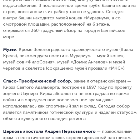
водоснабжения. В послевоенное время трубы башни вышли из
строя, восстановить их работу так и не удалось. Сегодня
внутри башни находится музей кошек «Мурариум», а со
смотровой площадки, расположенной на 6 этаже,
открывается 360-градусный обзор на город и Балтийское
море.
Музеи.
Кроме Зеленоградского краеведческого музея (Вилла
Креля), рекомендуем посетить Мурариум — музей кошек,
музей сов «ФилоСовия», музей «Домик Ангелов» и музей
черепов и скелетов (сокращенно музей прозвали «МЧС»).
Спасо-Преображенский собор
, ранее лютеранский храм —
Кирха Святого Адальберта, построен в 1897 году по проекту
зодчего Лаунира. Кирха абсолютно не пострадала во время
войны и в определенное послевоенное время даже
использовалась как спортивный зал и склад. Сегодня собор
является памятником готической культуры и наделен статусом
объекта культурного наследия региона.
Церковь апостола Андрея Первозванного
— православный
храм в неоготическом стиле, спроектированный плотником