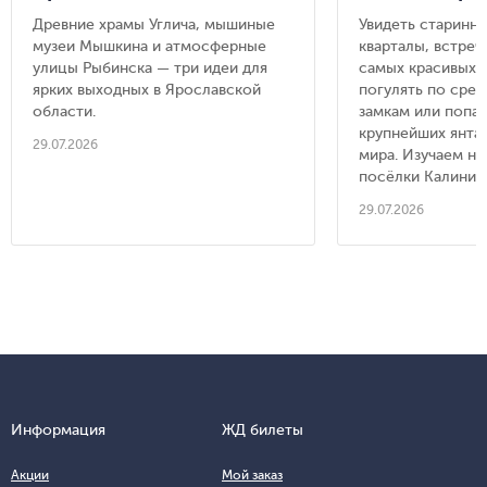
Углич, Мышкин и
области: 8 
Древние храмы Углича, мышиные
Увидеть старинн
Рыбинск
городов, ку
музеи Мышкина и атмосферные
кварталы, встреч
съездить из
улицы Рыбинска — три идеи для
самых красивых п
ярких выходных в Ярославской
Калинингра
погулять по сре
области.
замкам или попас
крупнейших янта
29.07.2026
мира. Изучаем н
посёлки Калинин
29.07.2026
Информация
ЖД билеты
Акции
Мой заказ