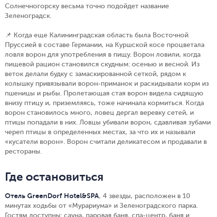
Солнечногорску весьма точно подойдет название
Зеленоградск.
📌 Когда еще Калининградская область была Восточной
Пруссией в составе Германии, на Куршской косе процветала
ловля ворон для употребления в пищу. Ворон ловили, когда
пищевой рацион становился скудным: осенью и весной. Из
веток делали будку с замаскированной сеткой, рядом к
колышку привязывали ворон-приманок и раскидывали корм из
пшеницы и рыбы. Пролетающая стая ворон видела сидящую
внизу птицу и, приземляясь, тоже начинала кормиться. Когда
ворон становилось много, ловец дергал веревку сетей, и
птицы попадали в них. Ловцы убивали ворон, сдавливая зубами
череп птицы в определенных местах, за что их и называли
«кусатели ворон». Ворон считали деликатесом и продавали в
рестораны.
Где остановиться
Отель GreenDorf Hotel&SPA
, 4 звезды, расположен в 10
минутах ходьбы от «Мурариума» и Зеленоградского парка.
Гостям доступны: сауна, паровая баня, спа-центр, баня и