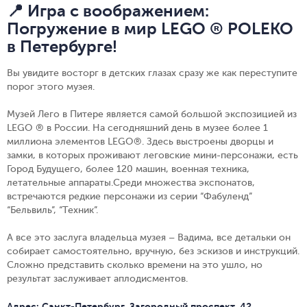
📍 Игра с воображением:
Погружение в мир LEGO ® POLEKO
в Петербурге!
Вы увидите восторг в детских глазах сразу же как переступите
порог этого музея.
Музей Лего в Питере является самой большой экспозицией из
LEGO ® в России. На сегодняшний день в музее более 1
миллиона элементов LEGO®. Здесь выстроены дворцы и
замки, в которых проживают леговские мини-персонажи, есть
Город Будущего, более 120 машин, военная техника,
летательные аппараты.Среди множества экспонатов,
встречаются редкие персонажи из серии “Фабуленд”
“Бельвиль”, “Техник”.
А все это заслуга владельца музея – Вадима, все детальки он
собирает самостоятельно, вручную, без эскизов и инструкций.
Сложно представить сколько времени на это ушло, но
результат заслуживает аплодисментов.
Адрес: Санкт-Петербург, Загородный проспект, 42