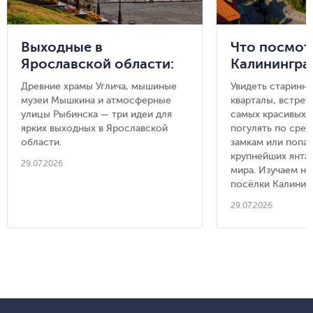
Выходные в
Что посмот
Ярославской области:
Калинингра
Углич, Мышкин и
области: 8 
Древние храмы Углича, мышиные
Увидеть старинн
Рыбинск
городов, ку
музеи Мышкина и атмосферные
кварталы, встреч
съездить из
улицы Рыбинска — три идеи для
самых красивых п
ярких выходных в Ярославской
Калинингра
погулять по сре
области.
замкам или попас
крупнейших янта
29.07.2026
мира. Изучаем н
посёлки Калинин
29.07.2026