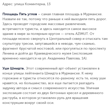
Адрес: улица Коминтерна, 13
Площадь Пять углов
– самая главная площадь в Мурманске.
Назвали ее так, потому что раньше к ней выходили пять дорог.
Здесь проводят городские массовые развлечения,
встречаются туристы, и здесь находится самое высокое
здание в мире за полярным кругом — отель AZIMUT. От
площади можно свернуть в Центральный сквер и отыскать там
скульптуру трески, запутавшейся в неводе, чум-скамью,
фрагмент брусчатой мостовой, или прогуляться по проспекту
Ленина и дойти до Краеведческого музея (экспозиция
временно находится на ул. Академика Павлова, 1А).
Уши Шмидта.
Этот современный арт-объект установлен в
конце улицы лейтенанта Шмидта в Мурманске. К нему
горожане и туристы относятся по-разному: есть те, кому уши
нравятся, но большинство, все еще пытается разгадать
задумку автора и смысл современного искусства. Уличная
экспозиция состоит из двух бетонных кресел и деревянного
раструба, в котором установлен руль для вращения
конструкции вокруг своей оси.