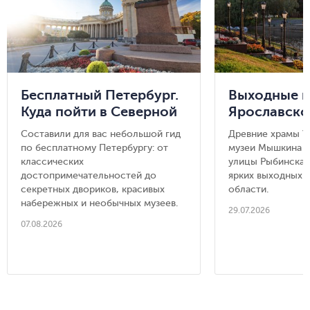
Бесплатный Петербург.
Выходные в
Куда пойти в Северной
Ярославско
столице и не потратить
Углич, Мыш
Составили для вас небольшой гид
Древние храмы У
ни копейки
Рыбинск
по бесплатному Петербургу: от
музеи Мышкина 
классических
улицы Рыбинска 
достопримечательностей до
ярких выходных 
секретных двориков, красивых
области.
набережных и необычных музеев.
29.07.2026
07.08.2026