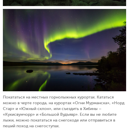
Покататься на местных горнолыжных курортах. Кататься
можно в черте города, на курортах
«Огни Мурманска»
,
«Норд
Стар»
и
«Южный склон»
, или съездить в Хибины –
«Кукисвумчорр»
и
«Большой Вудъявр»
. Если вы не любите
лыжи, можно покататься на снегоходе или отправиться в
пеший поход на снегоступах.