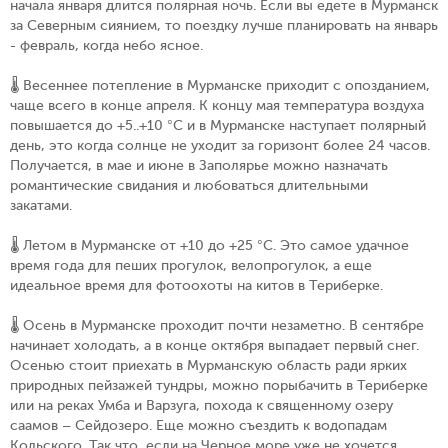
начала января длится полярная ночь. Если вы едете в Мурманск
за Северным сиянием, то поездку лучше планировать на январь
- февраль, когда небо ясное.
🌡️ Весеннее потепление в Мурманске приходит с опозданием,
чаще всего в конце апреля. К концу мая температура воздуха
повышается до +5..+10 °C и в Мурманске наступает полярный
день, это когда солнце не уходит за горизонт более 24 часов.
Получается, в мае и июне в Заполярье можно назначать
романтические свидания и любоваться длительными
закатами.
🌡️ Летом в Мурманске от +10 до +25 °C. Это самое удачное
время года для пеших прогулок, велопрогулок, а еще
идеальное время для фотоохоты на китов в Териберке.
🌡️ Осень в Мурманске проходит почти незаметно. В сентябре
начинает холодать, а в конце октября выпадает первый снег.
Осенью стоит приехать в Мурманскую область ради ярких
природных пейзажей тундры, можно порыбачить в Териберке
или на реках Умба и Варзуга, похода к священному озеру
саамов – Сейдозеро. Еще можно съездить к водопадам
Кольского. Так что, если на Черное море уже не хочется,