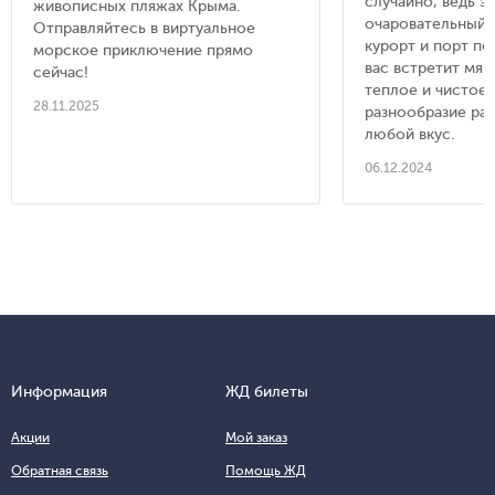
случайно, ведь э
живописных пляжах Крыма.
очаровательный 
Отправляйтесь в виртуальное
курорт и порт по
морское приключение прямо
вас встретит мяг
сейчас!
теплое и чистое
28.11.2025
разнообразие раз
любой вкус.
06.12.2024
Информация
ЖД билеты
Акции
Мой заказ
Обратная связь
Помощь ЖД