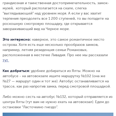
грандиозная и таинственная достопримечательность, замок-
музей, который располагается на скале, слегка
“выглядывающей” над уровнем моря. А если у вас хватит
терпения преодолеть все 1 200 ступеней, то вы попадете на
роскошную смотровую площадку, где открывается
завораживающий вид на Черное море.
Это интересно:
наверное, это самое романтичное место
острова. Хотя есть еще несколько прообразов замков,
например, летняя резиденция семьи Романовых,
расположенная в местечке Ливадия. Про нее мы рассказали
тут
Как добраться:
удобнее добираться из Ялты. Можно на
автобусе - на автовокзале ищите маршрутку №102 (она же
№27 — маршрут один и тот же). Автобус останавливается на
трассе, как раз напротив замка, перед смотровой площадкой.
Либо можно сесть на автобус №132, который отправляется из
центра Ялты (тут вам не нужно ехать на автовокзал). Едем до
остановки “Ласточкино гнездо”.