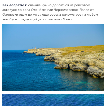
Как добраться:
сначала нужно добраться на рейсовом
автобусе до села Оленёвка или Черноморское. Далее от
Оленевки едем до мыса еще восемь километров на любом
автобусе, следующий до остановки «Маяк».