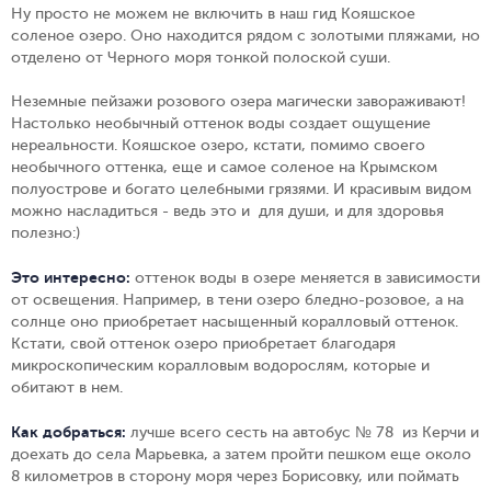
Ну просто не можем не включить в наш гид Кояшское
соленое озеро. Оно находится рядом с золотыми пляжами, но
отделено от Черного моря тонкой полоской суши.
Неземные пейзажи розового озера магически завораживают!
Настолько необычный оттенок воды создает ощущение
нереальности. Кояшское озеро, кстати, помимо своего
необычного оттенка, еще и самое соленое на Крымском
полуострове и богато целебными грязями. И красивым видом
можно насладиться - ведь это и для души, и для здоровья
полезно:)
Это интересно:
оттенок воды в озере меняется в зависимости
от освещения. Например, в тени озеро бледно-розовое, а на
солнце оно приобретает насыщенный коралловый оттенок.
Кстати, свой оттенок озеро приобретает благодаря
микроскопическим коралловым водорослям, которые и
обитают в нем.
Как добраться:
лучше всего сесть на автобус № 78 из Керчи и
доехать до села Марьевка, а затем пройти пешком еще около
8 километров в сторону моря через Борисовку, или поймать