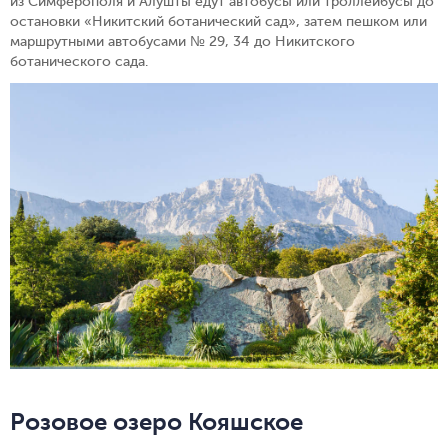
из Симферополя и Алушты едут автобусы или троллейбусы до
остановки «Никитский ботанический сад», затем пешком или
маршрутными автобусами № 29, 34 до Никитского
ботанического сада.
Розовое озеро Кояшское