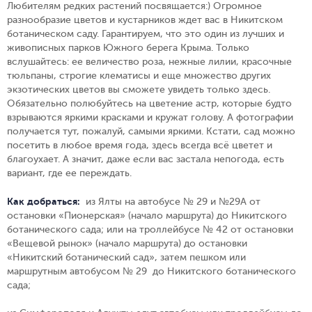
Любителям редких растений посвящается:) Огромное
разнообразие цветов и кустарников ждет вас в Никитском
ботаническом саду. Гарантируем, что это один из лучших и
живописных парков Южного берега Крыма. Только
вслушайтесь: ее величество роза, нежные лилии, красочные
тюльпаны, строгие клематисы и еще множество других
экзотических цветов вы сможете увидеть только здесь.
Обязательно полюбуйтесь на цветение астр, которые будто
взрываются яркими красками и кружат голову. А фотографии
получается тут, пожалуй, самыми яркими. Кстати, сад можно
посетить в любое время года, здесь всегда всё цветет и
благоухает. А значит, даже если вас застала непогода, есть
вариант, где ее переждать.
Как добраться:
из Ялты на автобусе № 29 и №29А от
остановки «Пионерская» (начало маршрута) до Никитского
ботанического сада; или на троллейбусе № 42 от остановки
«Вещевой рынок» (начало маршрута) до остановки
«Никитский ботанический сад», затем пешком или
маршрутным автобусом № 29 до Никитского ботанического
сада;