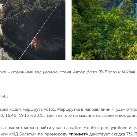
ке – отдельный вид удовольствия. Автор фото ID-Photo и Mikhail 
 54а.
арка ходит маршрута №131. Маршрутка в направлении
«
Туда
»
отпра
:10, 16:40, 19:15 и 20:15. Для тех, кто на машине оставляем коорди
ус, самолет можно найти у нас на сайте. Но быстрее, удобнее и 
«привет»
жении «ЖД Билеты» по промокоду
действует скидка 7%.
П