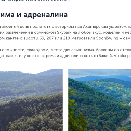
рима и адреналина
 знойный день пролететь с ветерком над Ахштырским ущельем на а
ких развлечений в сочинском Skypark на любой вкус, кошелек и н
м канате с высоты 69, 207 или 210 метров) или SochiSwing – сам
и сложности, скалодром, места для альпинизма, балконы со сте
ят даже те, у кого экстрима и адреналина хоть отбавляй, чтобы 