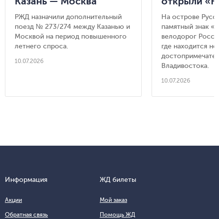
Казань — Москва
открыли «Н
километр в
РЖД назначили дополнительный
На острове Русс
России» — 
поезд № 273/274 между Казанью и
памятный знак «
достоприме
Москвой на период повышенного
велодорог Росси
летнего спроса.
Владивосто
где находится но
достопримечате
10.07.2026
Владивостока.
10.07.2026
Информация
ЖД билеты
Акции
Мой заказ
Обратная связь
Помощь ЖД