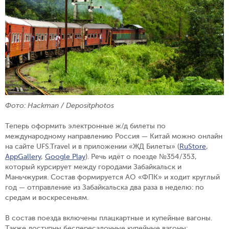
Фото:
Hackman /
Depositphotos
Теперь оформить электронные ж/д билеты по
международному направлению Россия — Китай можно онлайн
на сайте UFS.Travel и в приложении «ЖД Билеты» (
RuStore
,
AppGallery
,
Google Play
).
Речь идёт о поезде №354/353,
который курсирует между городами Забайкальск и
Маньчжурия. Состав формируется АО «ФПК» и ходит круглый
год — отправление из Забайкальска два раза в неделю: по
средам и воскресеньям.
В состав поезда включены плацкартные и купейные вагоны.
Также доступны беспересадочные купейные вагоны: