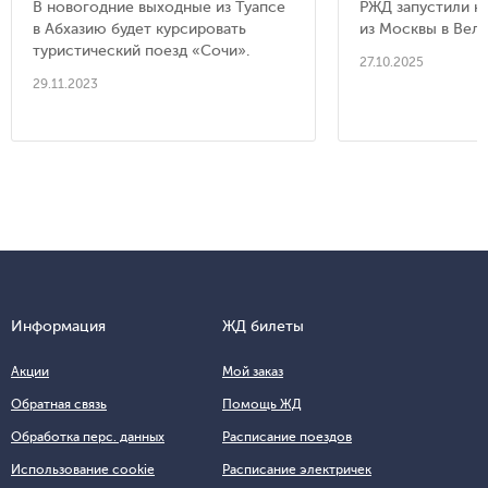
В новогодние выходные из Туапсе
РЖД запустили н
в Абхазию будет курсировать
из Москвы в Вели
туристический поезд «Сочи».
27.10.2025
29.11.2023
Информация
ЖД билеты
Акции
Мой заказ
Обратная связь
Помощь ЖД
Обработка перс. данных
Расписание поездов
Использование cookie
Расписание электричек