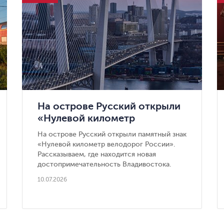
На острове Русский открыли
«Нулевой километр
велодорог России» — новая
На острове Русский открыли памятный знак
достопримечательность
«Нулевой километр велодорог России».
Владивостока
Рассказываем, где находится новая
достопримечательность Владивостока.
10.07.2026