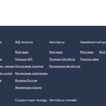
я
ЖД билеты
Автобусы
Авиабилеты
Аэр
Мой заказ
Мой заказ
Мой заказ
Мой 
зь
Помощь ЖД
Помощь Автобусы
Помощь авиа
рс. данных
Расписание поездов
Расписание автобусов
е cookie
Расписание электричек
в
Вокзалы России
Фирменные поезда
Скоростные поезда
Автобусы онлайн