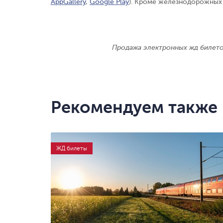
AppGallery
,
Google Play
). Кроме железнодорожных 
Продажа электронных жд билет
Рекомендуем также
ЖД билеты