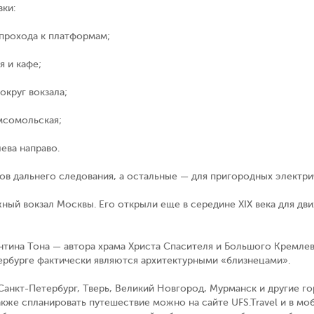
ки:
прохода к платформам;
я и кафе;
округ вокзала;
мсомольская;
ева направо.
ов дальнего следования, а остальные — для пригородных электри
ый вокзал Москвы. Его открыли еще в середине XIX века для дв
нтина Тона — автора храма Христа Спасителя и Большого Кремлев
тербурге фактически являются архитектурными «близнецами».
Санкт-Петербург, Тверь, Великий Новгород, Мурманск и другие го
акже спланировать путешествие можно на сайте UFS.Travel и в 