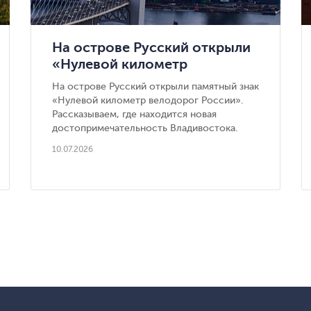
На острове Русский открыли
«Нулевой километр
велодорог России» — новая
На острове Русский открыли памятный знак
достопримечательность
«Нулевой километр велодорог России».
Владивостока
Рассказываем, где находится новая
достопримечательность Владивостока.
10.07.2026