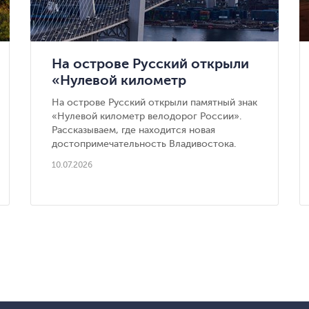
На острове Русский открыли
«Нулевой километр
велодорог России» — новая
На острове Русский открыли памятный знак
достопримечательность
«Нулевой километр велодорог России».
Владивостока
Рассказываем, где находится новая
достопримечательность Владивостока.
10.07.2026