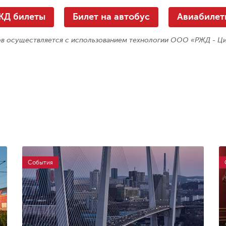
ЖД билеты
Билет на автобус
Авиабилет
в осуществляется с использованием технологии О
ОО «РЖД - Ци
События