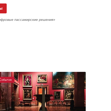
ы
фровые пассажирские решения»
События