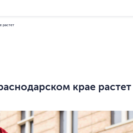
е растет
раснодарском крае растет