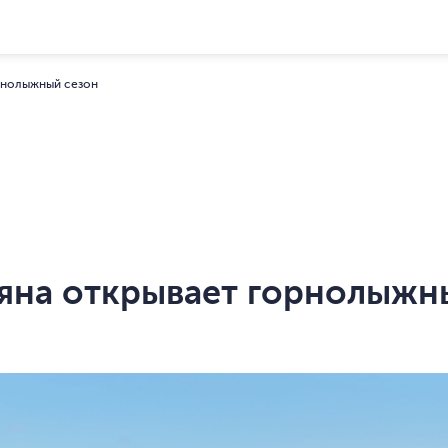
орнолыжный сезон
яна открывает горнолыжн