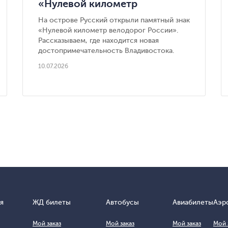
«Нулевой километр
велодорог России» — новая
На острове Русский открыли памятный знак
достопримечательность
«Нулевой километр велодорог России».
Владивостока
Рассказываем, где находится новая
достопримечательность Владивостока.
10.07.2026
я
ЖД билеты
Автобусы
Авиабилеты
Аэр
Мой заказ
Мой заказ
Мой заказ
Мой 