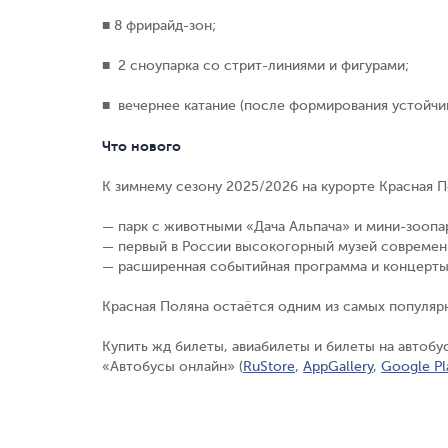
■ 8 фрирайд-зон;
■ 2 сноупарка со стрит-линиями и фигурами;
■ вечернее катание (после формирования устойчив
Что нового
К зимнему сезону 2025/2026 на курорте Красная 
— парк с животными «Дача Альпача» и мини-зоопар
— первый в России высокогорный музей современн
— расширенная событийная программа и концерт
Красная Поляна остаётся одним из самых популяр
Купить жд билеты, авиабилеты и билеты на автоб
«Автобусы онлайн» (
RuStore
,
AppGallery
,
Google Pl