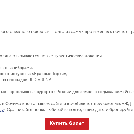
ого снежного покрова) — одна из самых протяжённых ночных трас
Поляна открываются новые туристические локации:
к с капибарами;
ого искусства «Красные Горки»;
ы на площадке
RED ARENA
.
ных горнолыжных курортов России для зимнего отдыха, семейных 
ус в Сочиможно на нашем сайте и в мобильных приложениях «ЖД 
ay
). Сравнивайте цены, выбирайте подходящие даты и бронируйте
Купить билет