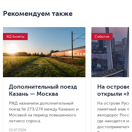
Рекомендуем также
ЖД билеты
События
Дополнительный поезд
На острове
Казань — Москва
открыли «Н
километр в
РЖД назначили дополнительный
На острове Русс
России» — 
поезд № 273/274 между Казанью и
памятный знак «
достоприме
Москвой на период повышенного
велодорог Росси
летнего спроса.
Владивосто
где находится но
достопримечате
10.07.2026