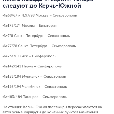
следуют до Керчь-Южной
▪️№68/67 и №97/98
Москва – Симферополь
▪️№173/174
Москва – Евпатория
▪️№7/8
Санкт-Петербург – Севастополь
▪️№77/78
Санкт-Петербург – Симферополь
▪️№75/76
Омск – Симферополь
▪️№142/141
Пермь – Симферополь
▪️№183/184
Мурманск – Севастополь
▪️№193/194
Челябинск – Севастополь
▪️№483/484
Таганрог – Симферополь
На станции Керчь-Южная пассажиры пересаживаются на
автобусные маршруты до конечных пунктов назначения.