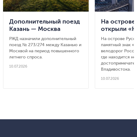
Дополнительный поезд
На острове
Казань — Москва
открыли «Н
километр в
РЖД назначили дополнительный
На острове Русс
России» — 
поезд № 273/274 между Казанью и
памятный знак «
достоприме
Москвой на период повышенного
велодорог Росси
летнего спроса.
Владивосто
где находится но
достопримечате
10.07.2026
Владивостока.
10.07.2026