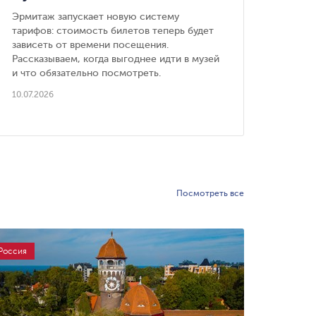
вечерних билетов
виз
Эрмитаж запускает новую систему
Визов
тарифов: стоимость билетов теперь будет
време
зависеть от времени посещения.
докум
Рассказываем, когда выгоднее идти в музей
Расск
и что обязательно посмотреть.
подач
и как
10.07.2026
10.07.
Посмотреть все
Россия
Россия