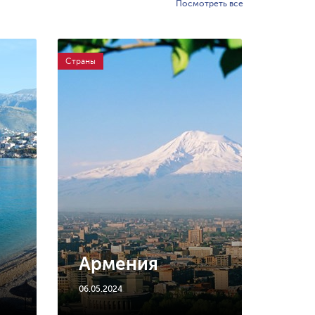
Посмотреть все
Страны
Страны
Армения
Бе
06.05.2024
06.05.2