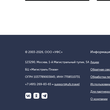
Информаци
© 2003-
2026
, ООО «УФС»
123290, Москва, 1-й Магистральный тупик, 5А
Акции
БЦ «Магистраль Плаза»
Обратная свя
ОГРН 1037789003845; ИНН 7708510731
Обработка пе
+7 (495) 269-83-65
support@ufs.travel
Использовани
Для партнеро
О компании