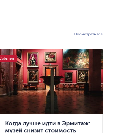
Посмотреть все
События
События
Когда лучше идти в Эрмитаж:
Сло
музей снизит стоимость
зая