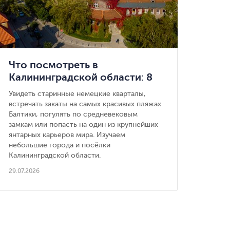
Что посмотреть в
Где 
Калининградской области: 8
Под
красивых городов, куда стоит
Увидеть старинные немецкие кварталы,
Кемпи
съездить из Калининграда
встречать закаты на самых красивых пляжах
палат
Балтики, погулять по средневековым
душем
замкам или попасть на один из крупнейших
инфра
янтарных карьеров мира. Изучаем
29.07.
небольшие города и посёлки
Калининградской области.
29.07.2026