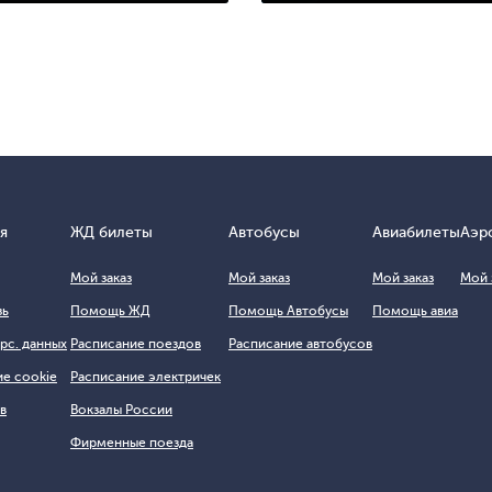
я
ЖД билеты
Автобусы
Авиабилеты
Аэр
Мой заказ
Мой заказ
Мой заказ
Мой 
зь
Помощь ЖД
Помощь Автобусы
Помощь авиа
рс. данных
Расписание поездов
Расписание автобусов
е cookie
Расписание электричек
в
Вокзалы России
Фирменные поезда