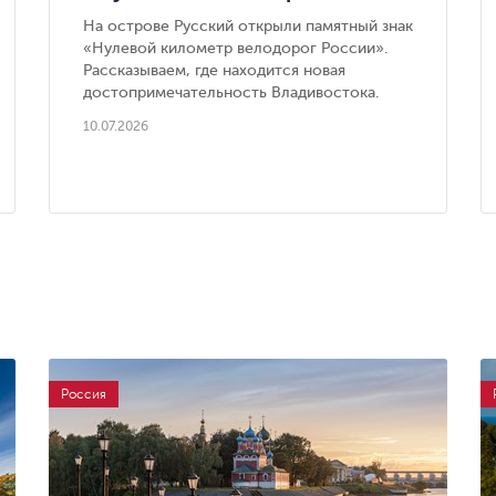
велодорог России» — новая
На острове Русский открыли памятный знак
достопримечательность
«Нулевой километр велодорог России».
Владивостока
Рассказываем, где находится новая
достопримечательность Владивостока.
10.07.2026
Россия